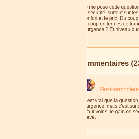
Je me pose cette question
la sécurité, surtout sur l
confort et le prix. Du cou
le coup en termes de tranq
d'urgence ? Et niveau bud
💡
Commentaires (2
FluxHarmonieu
C'est vrai que la question
d'urgence, mais c'est sûr 
il faut voir si le gain en
élevé.