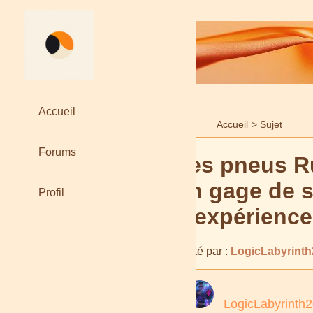
Accueil
Accueil
>
Sujet
Forums
Les pneus Ru
un gage de s
Profil
d'expérience
Posté par :
LogicLabyrinth
LogicLabyrinth