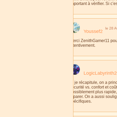
important à vérifier. Si c'e
le 28 A
Youssef2
Merci ZenithGamer11 pour 
attentivement.
LogicLabyrinth
Si je récapitule, on a pri
sécurité vs. confort et coût
possiblement plus rapide, l
réparer. On a aussi souli
spécifiques.