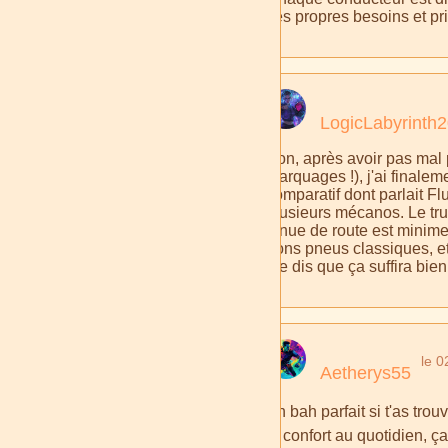
ses propres besoins et pri
LogicLabyrinth
Bon, après avoir pas mal 
marquages !), j'ai finaleme
comparatif dont parlait Fl
plusieurs mécanos. Le truc
tenue de route est minime,
bons pneus classiques, et 
me dis que ça suffira bien
le 
Aetherys55
Ah bah parfait si t'as tro
le confort au quotidien, ç