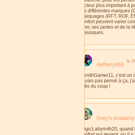
facteur plus important à 
les différentes marques (G
marquages (RFT, ROF, EM
confort peuvent varier con
avec ses jantes et de la 
classiques.
le 2
Aetherys55
ZenithGamer11, c'est un 
j'avais pas pensé à ça, j'
près du coup !
Grey's Anatomy
LogicLabyrinth20, quand t
confort qui revient, ou il 