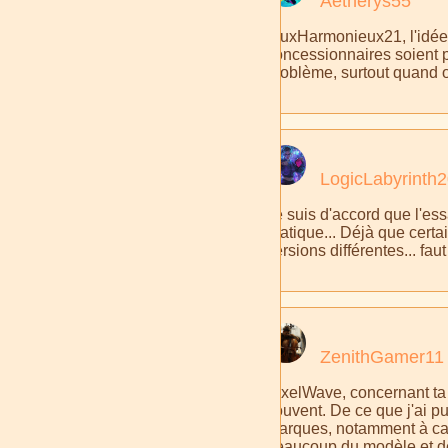
Aetherys55
FluxHarmonieux21, l'idée 
concessionnaires soient prê
problème, surtout quand o
LogicLabyrinth
Je suis d'accord que l'ess
pratique... Déjà que cert
versions différentes... faut
ZenithGamer11
PixelWave, concernant ta 
souvent. De ce que j'ai pu
marques, notamment à cau
beaucoup du modèle et de 