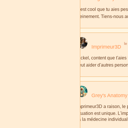
C'est cool que tu aies pes
pleinement. Tiens-nous au
le
Imprimeur3D
Nickel, content que t'aies
peut aider d'autres pers
Grey's Anatomy
Imprimeur3D a raison, le p
situation est unique. L'im
ça la médecine individualis