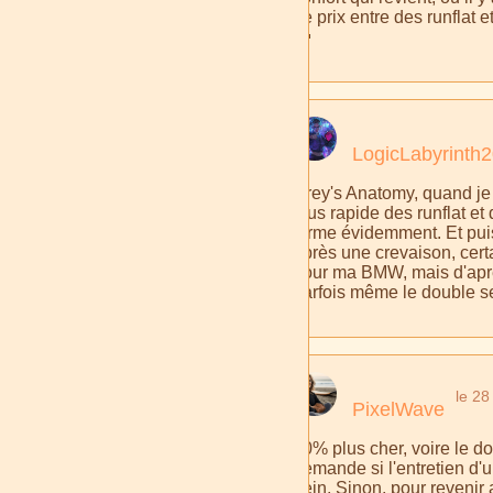
de prix entre des runflat
🧐
LogicLabyrinth
Grey's Anatomy, quand je p
plus rapide des runflat et
ferme évidemment. Et puis,
après une crevaison, certa
pour ma BMW, mais d'après
parfois même le double se
le 28
PixelWave
30% plus cher, voire le dou
demande si l'entretien d'
hein. Sinon, pour revenir a