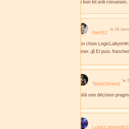
un bon kit anti-crevaison
le 16 Janv
Neo52
Bon choix LogicLabyrinth20
ruiner. 💰 Et puis, franche
le 
Teeschmied
Voilà une décision pragmat
LogicLabyrinth