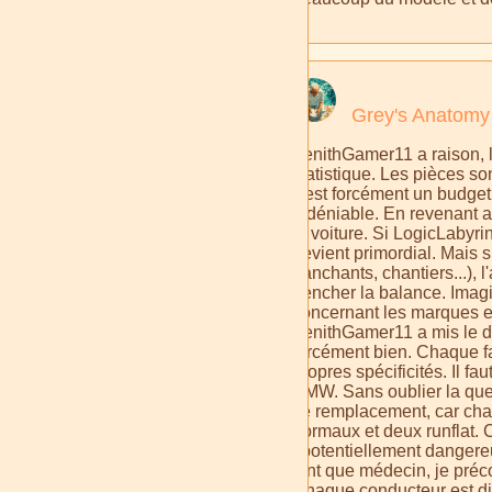
Grey's Anatomy
ZenithGamer11 a raison, le
statistique. Les pièces s
c'est forcément un budget. 
indéniable. En revenant au
la voiture. Si LogicLabyr
devient primordial. Mais si
tranchants, chantiers...),
pencher la balance. Imagin
concernant les marques 
ZenithGamer11 a mis le doi
forcément bien. Chaque fa
propres spécificités. Il fau
BMW. Sans oublier la que
ce remplacement, car chan
normaux et deux runflat.
: potentiellement dangere
tant que médecin, je préc
Chaque conducteur est diff