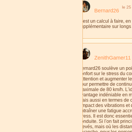
le 25
Bernard26
C'est un calcul à faire, e
supplémentaire sur longs t
ZenithGamer11
Bernard26 soulève un point 
confort sur le stress du 
l'attention et augmenter l
pour permettre de continu
maximale de 80 km/h. L'idé
avantage indéniable en ma
mais aussi en termes de c
l'impact des vibrations et
entraîner une fatigue acc
stress. Il est donc essent
conduite. Si l'on fait pri
élevés, mais où les distan
revanche, pour les personn