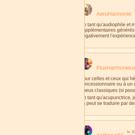
AeroHarmonie
En tant qu'audiophile et m
supplémentaires générés p
négativement l'expérience
FluxHarmonieu
Pour celles et ceux qui h
concessionnaire ou à un c
pneus classiques (si poss
En tant qu'acupunctrice, j
ça peut se traduire par de
le 3