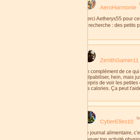
AeroHarmonie
Merci Aetherys55 pour ce
je recherche : des petits 
ZenithGamer11
En complément de ce qui a
culpabiliser, hein, mais 
surpris de voir les petites
les calories. Ça peut t'aid
l
CyberElles10
Le journal alimentaire, c'e
traquer ton activité physiq