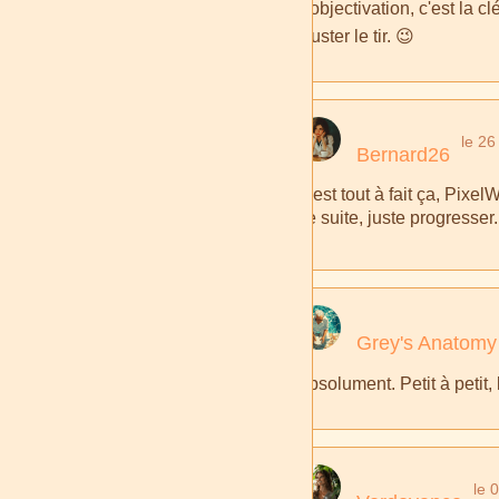
L'objectivation, c'est la 
ajuster le tir. 😉
le 2
Bernard26
C'est tout à fait ça, Pixe
de suite, juste progresser.
Grey's Anatomy
Absolument. Petit à petit, 
le 