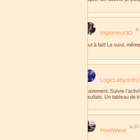
l
Imprimeur3D
Tout à fait! Le suivi, mêm
LogicLabyrinth
Clairement. Suivre l'activ
résultats. Un tableau de b
le 2
PixelWave