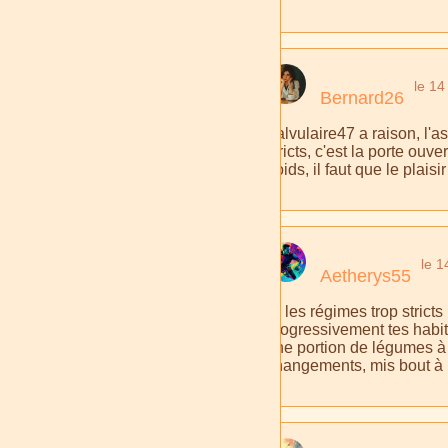
le 14
Bernard26
Valvulaire47 a raison, l'a
stricts, c'est la porte ou
poids, il faut que le plaisi
le 1
Aetherys55
Si les régimes trop strict
progressivement tes habi
une portion de légumes à 
changements, mis bout à bo