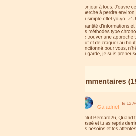
Bonjour à tous, J'ouvre ce 
cherche à perdre environ 
un simple effet yo-yo. 📈 
quantité d'informations et
les méthodes type chrono-n
de trouver une approche s
tout et de craquer au bo
fonctionné pour vous, n'h
en garde, je suis preneuse
Commentaires (1
le 12 A
Galadriel
Salut Bernard26, Quand tu
passé et tu as repris derr
tes besoins et tes attente