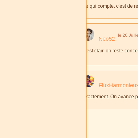
Ce qui compte, c'est de re
le 20 Juil
Neo52
C'est clair, on reste concen
FluxHarmonieu
Exactement. On avance pas 