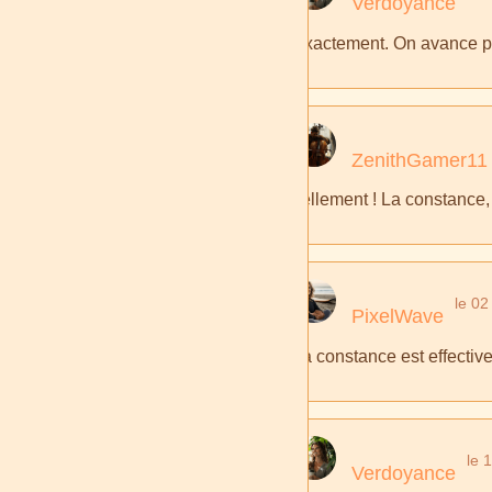
Verdoyance
Exactement. On avance pas 
ZenithGamer11
Tellement ! La constance, c
le 02
PixelWave
La constance est effectivem
le 
Verdoyance