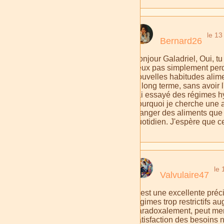
le 13
Bernard26
Bonjour Galadriel, Oui, tu
veux pas simplement perdr
nouvelles habitudes alime
le long terme, sans avoir 
j'ai essayé des régimes hy
pourquoi je cherche une a
manger des aliments que j
quotidien. J'espère que ce
le 
Valvulaire47
C'est une excellente préc
régimes trop restrictifs a
paradoxalement, peut mene
satisfaction des besoins 