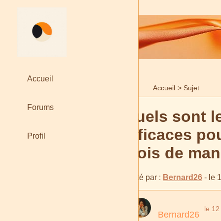
Accueil
Accueil
>
Sujet
Forums
Quels sont l
efficaces po
Profil
mois de mani
Posté par :
Bernard26
- le 
le 12
Bernard26