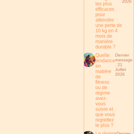
2026
les plus
efficaces
pour
atteindre
une perte de
10 kg en 4
mois de
manière
durable ?
Quelle
Dernier
message
tendance
: 21
en
Juillet
matière
2026
de
fitness
ou de
régime
avez-
vous
suivie et
que vous
regrettez
le plus ?
Le régime
Dernier