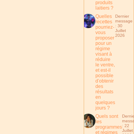
produits
laitiers ?
Quelles
Dernier
message
recettes
: 30
pourriez-
Juillet
vous
2026
proposer
pour un
régime
visant à
réduire
le ventre,
et est-il
possible
d'obtenir
des
résultats
en
quelques
jours ?
Quels sont
Derni
mess
les
: 22
programmes
Juillet
et régimes