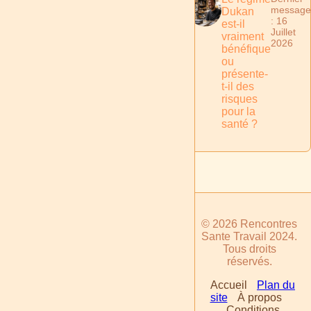
message
Dukan
: 16
est-il
Juillet
vraiment
2026
bénéfique
ou
présente-
t-il des
risques
pour la
santé ?
1
© 2026 Rencontres
Sante Travail 2024.
Tous droits
réservés.
Accueil
Plan du
site
À propos
Conditions